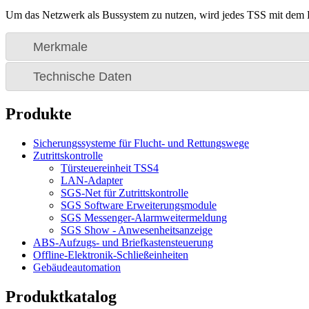
Um das Netzwerk als Bussystem zu nutzen, wird jedes TSS mit dem L
Merkmale
Technische Daten
Produkte
Sicherungssysteme für Flucht- und Rettungswege
Zutrittskontrolle
Türsteuereinheit TSS4
LAN-Adapter
SGS-Net für Zutrittskontrolle
SGS Software Erweiterungsmodule
SGS Messenger-Alarmweitermeldung
SGS Show - Anwesenheitsanzeige
ABS-Aufzugs- und Briefkastensteuerung
Offline-Elektronik-Schließeinheiten
Gebäudeautomation
Produktkatalog