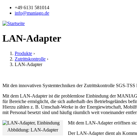
Jump to navigation
+49 6131 581014
info@maniago.de
LAN-Adapter
Produkte
›
Zutrittskontrolle
›
Sie sind hier
LAN-Adapter
Mit den innovativen Systemtechniken der Zutrittskontrolle SGS-T
Mit dem LAN-Adapter ist die problemlose Einbindung der MANIAGO 
für Bereiche ermöglicht, die sich außerhalb des Betriebsgeländes befi
Hierzu zählen z. B. Umschalt-Werke in der Energiewirtschaft, Mobilf
mit Personal besetzt sind und häufig räumlich weit voneinander entfer
Mit dem LAN-Adapter eröffnen sich 
Abbildung: LAN-Adapter
Der LAN-Adapter dient als Komm