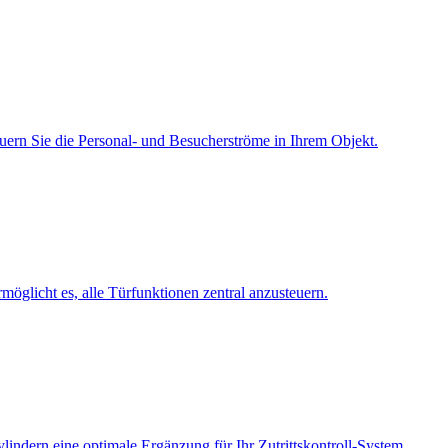
euern Sie die Personal- und Besucherströme in Ihrem Objekt.
icht es, alle Türfunktionen zentral anzusteuern.
indern eine optimale Ergänzung für Ihr Zutrittskontroll-System.